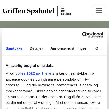
Samtykke
Detaljer
Annonceindstillinger
Om
Dato
Antal værelser
1 Værelse
Ansvarlig brug af dine data
Gæster
Vi og
vores 1022 partnere
ønsker dit samtykke til at
anvende cookies og indsamle persondata om IP-
adresse, ID og din browser til præferencer, statistik og
Kampagnekode
marketingformål. Disse oplysninger videregives til vores
samarbejdspartnere, der opbevarer og tilgår oplysninger
på din enhed for at vise dig målrettede annoncer, levere
SØG
tilpasset indhold, foretage annonce- og indholdsmåling,